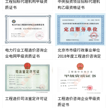
工程招标代理机构甲级资
中央投资项目招标代理机
质证书
构乙级资格证书
创新成
科技机
电力行业工程造价咨询企
北京市市级行政事业单位
党务公
业电网甲级资质证书
2018年度工程造价咨询定
党风廉
点服务单位
工会之
共青团
共青团
工程造价司法鉴定许可证
工程造价咨询企业甲级资
质证书