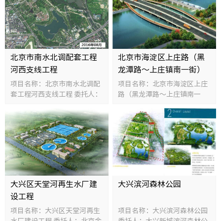
创新成
北京市南水北调配套工程
北京市海淀区上庄路（黑
科技机
河西支线工程
龙潭路～上庄镇南一街）
市政工程K7+700～
项目名称：北京市南水北调配
项目名称：北京市海淀区上庄
K8+200标段
套工程河西支线工程 委托人：
路（黑龙潭路～上庄镇南一
党务公
北京市南水北调工程拆迁办公
街）市政工程K7+700～
室 规模：10818平方米 投资
K8+200标段 委托人：北京海
额：26672万元
融达投资建设有限公司 规模：
党风廉
桥长约175米，道路长约325
米 投资额：8500万元
工会之
共青团
大兴区天堂河再生水厂建
大兴滨河森林公园
共青团
设工程
项目名称：大兴区天堂河再生
项目名称：大兴滨河森林公园
水厂建设工程 委托人：北京金
委托人：大兴新城滨河森林公