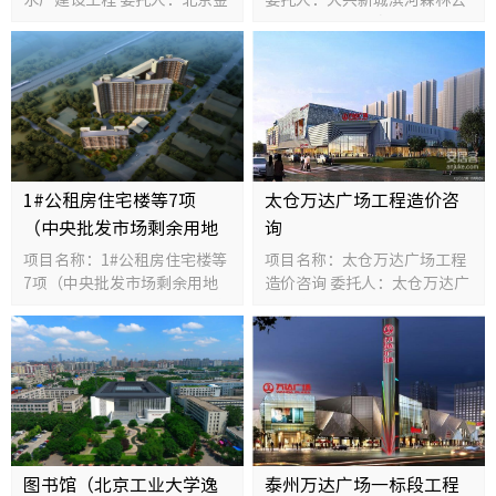
迪水务有限公司 规模：8万吨
园项目建设办公室 规模：
人才招
投资额：27000万元
5579亩 投资额：53000万元
人事任
1#公租房住宅楼等7项
太仓万达广场工程造价咨
（中央批发市场剩余用地
询
公租房项目）
项目名称：1#公租房住宅楼等
项目名称：太仓万达广场工程
7项（中央批发市场剩余用地
造价咨询 委托人：太仓万达广
公租房项目） 委托人：北京市
场投资有限公司 规模：
保障性住房建设投资中心 规
476600平方米 投资额：
模：78983平方米 投资额：
152512万元
33000万元
图书馆（北京工业大学逸
泰州万达广场一标段工程