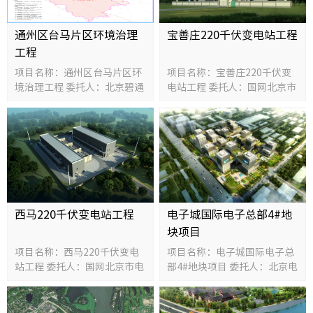
行业资
通州区台马片区环境治理
宝善庄220千伏变电站工程
工程
项目名称：通州区台马片区环
项目名称：宝善庄220千伏变
建筑工
境治理工程 委托人：北京碧通
电站工程 委托人：国网北京市
台马水环境治理有限公司 规
电力公司 规模：6215平方米
市政工
模：156平方公里 投资额：
投资额：3516万元
33900万元
水利工
电力工
轨道工
西马220千伏变电站工程
电子城国际电子总部4#地
块项目
道桥工
项目名称：西马220千伏变电
项目名称：电子城国际电子总
站工程 委托人：国网北京市电
部4#地块项目 委托人：北京电
其他工
力公司 规模：6949平方米 投
子城有限责任公司 规模：
资额：3561万元
172765.37平方米 投资额：
全部工
60500万元