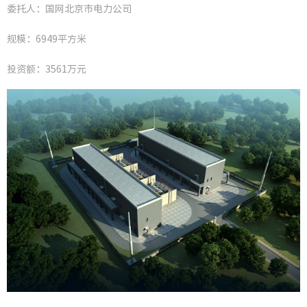
委托人：国网北京市电力公司
行业资
规模：6949平方米
投资额：3561万元
建筑工
市政工
水利工
电力工
轨道工
道桥工
其他工
全部工